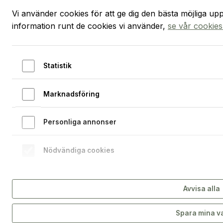
Startsidan
Vi använder cookies för att ge dig den bästa möjliga up
Öppna 
Hoppa till innehållet
information runt de cookies vi använder,
se vår cookies
Statistik
Marknadsföring
Personliga annonser
Nödvändiga cookies
Avvisa alla
Spara mina v