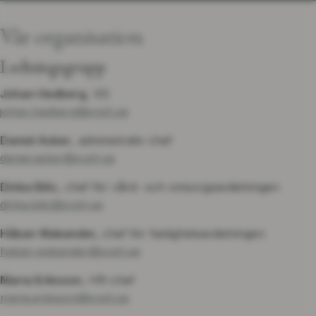
Vår organisation
Ledningsgrupp
Johan Hedberg
, VD
johan.hedberg@svph.se
Daniel Asker
, administrativ chef
daniel.asker@svph.se
Dinka Bilic
, chef för vård- och omsorgsavdelningen
dinka.bilic@svph.se
Håkan Wakander,
chef för fastighetsavdelningen
hakan.wakander@svph.se
Maria Eriksson
, HR-chef
maria.eriksson@svph.se