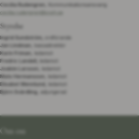
Cecilia Rudengren
, Kommunikationsansvarig
cecilia.rudengren@svph.se
Styrelse
Ingrid Sundström,
ordförande
Jan Lindman
, kassadirektör
Karin Friman
, ledamot
Fredric Landell,
ledamot
Joakim Larsson
, ledamot
Mats Hermansson
, ledamot
Elisabet Wennlund,
ledamot
Björn Svärdling
, adjungerad
Om oss