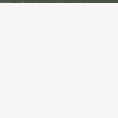
SVPH - Sällskapet Vänner till Pauvres Honteux - är en
idéburen stiftelse och fastighetsvärd som som erbjuder ett
smidigt och bekvämt lägenhetskoncept för dig som är 55+
och vill leva ett aktivt och socialt liv.
Genvägar
Startsida
Lägenhetskoncept 55+
Blogg
Vanliga frågor
Vård- och omsorgsboende
Om SVPH
Jobba hos SVPH
Kontakta oss