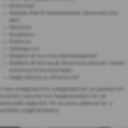
Motionshall
Bibliotek (filial till Stadsbiblioteket, bemannad vissa
tider)
Biljardrum
Boulebanor
Klubbrum
Sällskapsrum
Möjlighet att hyra övernattningslägenhet
Möjlighet att lista sig på vårdcentral placerad i lokaler i
anslutning till Nockebyhöjden
Daglig städning av allmänna ytor
I varje anläggning finns anläggningschef, gruppledare för
lokalvård, kökschef och fastighetsskötare för att
säkerställa daglig drift. För de gröna miljöerna har vi
anställda trädgårdsmästare.