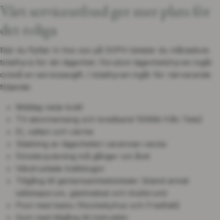
Vårt serviceutbud ger mer plats för
det roliga
När du flyttar in hos oss på SVPH betalar du månadsvis
totalhyra för din lägenhet. Förutom lägenhetshyran ingår
också en serviceavgift. I totalhyran ingår för närvarande
följande:
Middag varje kväll
TV-abonnemang och bredband 100Mb från Tele2
El, vatten och värme
Städning av lägenheten varannan vecka
Fönsterputsning två gånger om året
Välutrustade tvättstugor
Tillgång till gemensamhetslokaler (bland annat
sällskapsrum, gästmatsal och klubbrum)
Pool med bastu (Nockebyhus och Fredhäll)
Gym med tillgång till instruktör