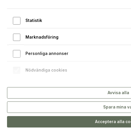
Startsidan
Öppna 
Hoppa till innehållet
Statistik
Marknadsföring
Personliga annonser
Nödvändiga cookies
Avvisa alla
Spara mina v
Acceptera alla c