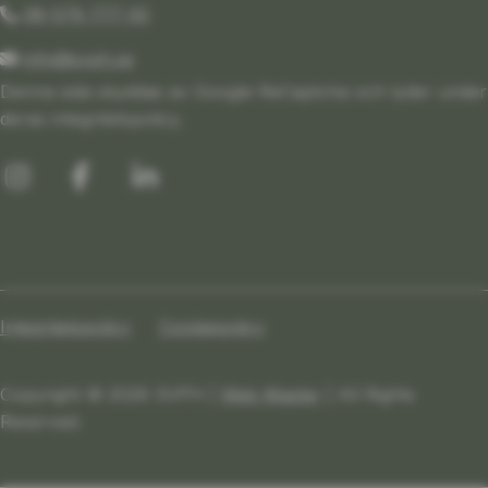
08-579 777 00
info@svph.se
Denna sida skyddas av Google ReCaptcha och lyder under
deras integritetspolicy.
Integritetspolicy
Cookiepolicy
Copyright © 2026 SVPH |
Web Master
| All Rights
Reserved.