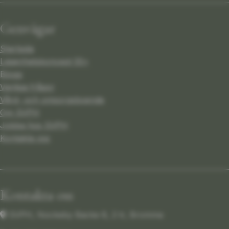
Genvägar
Startsida
Lägenhetskoncept 55+
Blogg
Vanliga frågor
Vård- och omsorgsboende
Om SVPH
Jobba hos SVPH
Kontakta oss
Kontakta oss
SVPH, Nockeby Backe 8, 2 tr, Bromma