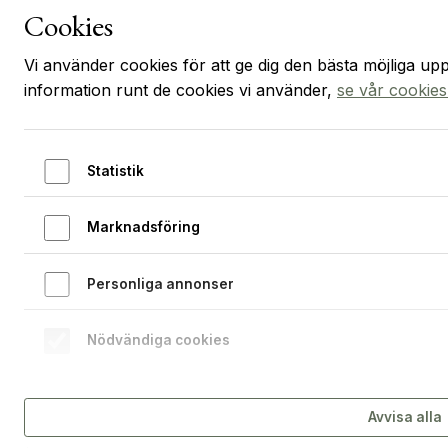
Startsidan
Cookies
Öppna 
Hoppa till innehållet
Vi använder cookies för att ge dig den bästa möjliga up
information runt de cookies vi använder,
se vår cookies
SVPH grundades 1862 genom en insamling från Charlotte
Statistik
von Schwerins familj. Genom generösa gåvor har SVPH
över tid kunnat ge bostad, måltid, omvårdnad och inte
minst gemenskap för våra hyresgäster.
Marknadsföring
SVPH tar fortfarande tacksamt emot gåvor. För mer
Personliga annonser
information vänligen kontakta VD Johan Hedberg
på
johan.hedberg@svph.se
Nödvändiga cookies
Avvisa alla