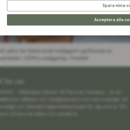
Spara mina v
Acceptera alla c
En gåva har bland annat möjliggjort uppförande av
simhallen i SVPH:s anläggning i Fredhäll.
Om oss
SVPH - Sällskapet Vänner till Pauvres Honteux - är en
idéburen stiftelse och fastighetsvärd som som erbjuder ett
smidigt och bekvämt lägenhetskoncept för dig som är 55+
och vill leva ett aktivt och socialt liv.